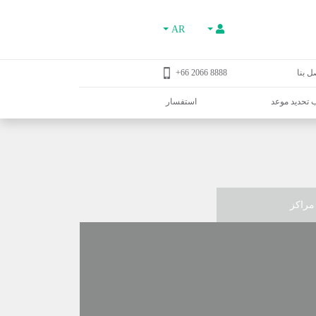
AR
ل بنا
8888 2066 66+
تحديد موعد
استفسار
مراكز