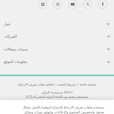
عمل
الشركات
مدونات ومقالات
معلومات الموقع
سياسة خاصة
|
شروط الخدمة
|
اتفاقية ملفات تعريف الارتباط
© 2026 بمرونجراد الدولي
مستشفى معتمد من اللجنة الدولية المشتركة (JCI)
33 Sukhumvit 3, Wattana, Bangkok 10110 Thailand.
نستخدم ملفات تعريف الارتباط للسماح لموقعنا بالعمل بشكل
All rights reserved.
صحيح، ولتخصيص المحتوى والإعلانات، ولتوفير ميزات وسائل