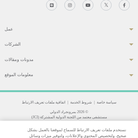
عمل
الشركات
مدونات ومقالات
معلومات الموقع
سياسة خاصة
|
شروط الخدمة
|
اتفاقية ملفات تعريف الارتباط
© 2026 بمرونجراد الدولي
مستشفى معتمد من اللجنة الدولية المشتركة (JCI)
33 Sukhumvit 3, Wattana, Bangkok 10110 Thailand.
نستخدم ملفات تعريف الارتباط للسماح لموقعنا بالعمل بشكل
All rights reserved.
صحيح، ولتخصيص المحتوى والإعلانات، ولتوفير ميزات وسائل