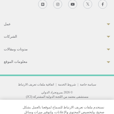
عمل
الشركات
مدونات ومقالات
معلومات الموقع
سياسة خاصة
|
شروط الخدمة
|
اتفاقية ملفات تعريف الارتباط
© 2026 بمرونجراد الدولي
مستشفى معتمد من اللجنة الدولية المشتركة (JCI)
33 Sukhumvit 3, Wattana, Bangkok 10110 Thailand.
نستخدم ملفات تعريف الارتباط للسماح لموقعنا بالعمل بشكل
All rights reserved.
صحيح، ولتخصيص المحتوى والإعلانات، ولتوفير ميزات وسائل