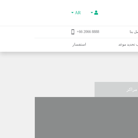
AR
ل بنا
8888 2066 66+
تحديد موعد
استفسار
مراكز