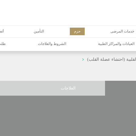
خدمات المرضى
حزم
التأمين
أتص
العيادات والمراكز الطبية
الشروط والعلاجات
طلب 
القلبية (احتشاء عضلة القلب)
العلاجات