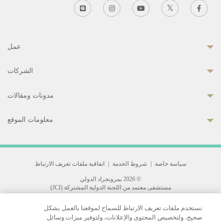
عمل
الشركات
مدونات ومقالات
معلومات الموقع
سياسة خاصة
|
شروط الخدمة
|
اتفاقية ملفات تعريف الارتباط
© 2026 بمرونجراد الدولي
مستشفى معتمد من اللجنة الدولية المشتركة (JCI)
33 Sukhumvit 3, Wattana, Bangkok 10110 Thailand.
نستخدم ملفات تعريف الارتباط للسماح لموقعنا بالعمل بشكل
All rights reserved.
صحيح، ولتخصيص المحتوى والإعلانات، ولتوفير ميزات وسائل