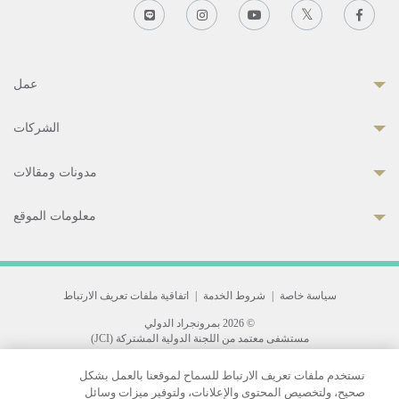
عمل
الشركات
مدونات ومقالات
معلومات الموقع
سياسة خاصة
|
شروط الخدمة
|
اتفاقية ملفات تعريف الارتباط
© 2026 بمرونجراد الدولي
مستشفى معتمد من اللجنة الدولية المشتركة (JCI)
33 Sukhumvit 3, Wattana, Bangkok 10110 Thailand.
نستخدم ملفات تعريف الارتباط للسماح لموقعنا بالعمل بشكل
All rights reserved.
صحيح، ولتخصيص المحتوى والإعلانات، ولتوفير ميزات وسائل