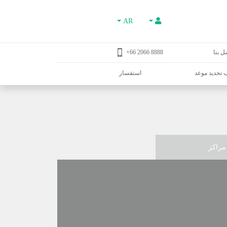
AR
ل بنا
8888 2066 66+
تحديد موعد
استفسار
مراكز