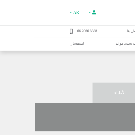
AR
ل بنا
8888 2066 66+
تحديد موعد
استفسار
الأطباء