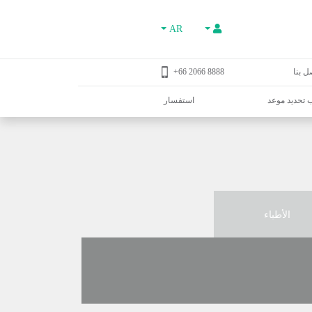
AR
ل بنا
8888 2066 66+
تحديد موعد
استفسار
الأطباء