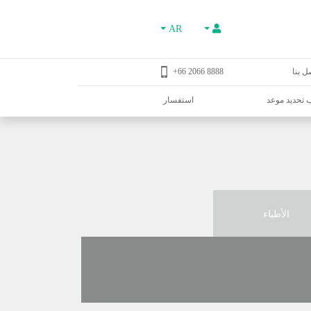
AR
ل بنا
8888 2066 66+
تحديد موعد
استفسار
الأطباء