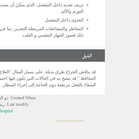
نزيف شديد داخل المفصل، الذي يمكن أن يسبب
التورم والألم
العدوى داخل المفصل
المخاطر والمضاعفات المرتبطة التخدير، بما في
ذلك قصور الجهاز التنفسي و القلب
البديل
قد يناقش الجراح طرق بديلة. على سبيل المثال "العلاج
المحافظ " قد ينصح به في الحالات التي تكون فيها احتم
الشفاء بالفعل مرتفعة دون الحاجة إلى إجراء المنظار.
Created When: ذو القعدة 09, 1435
Last modify: رمضان 09, 1440
ospital