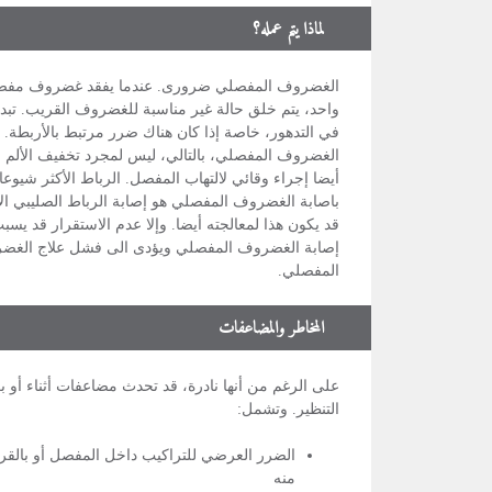
لماذا يتم عمله؟
الغضروف المفصلي ضرورى. عندما يفقد غضروف مفص
واحد، يتم خلق حالة غير مناسبة للغضروف القريب. تبدأ 
في التدهور، خاصة إذا كان هناك ضرر مرتبط بالأربطة. 
الغضروف المفصلي، بالتالي، ليس لمجرد تخفيف الألم 
أيضا إجراء وقائي لالتهاب المفصل. الرباط الأكثر شيوعا
باصابة الغضروف المفصلي هو إصابة الرباط الصليبي ال
قد يكون هذا لمعالجته أيضا. وإلا عدم الاستقرار قد يسب
إصابة الغضروف المفصلي ويؤدى الى فشل علاج الغض
المفصلي.
المخاطر والمضاعفات
على الرغم من أنها نادرة، قد تحدث مضاعفات أثناء أو ب
التنظير. وتشمل:
الضرر العرضي للتراكيب داخل المفصل أو بالق
منه