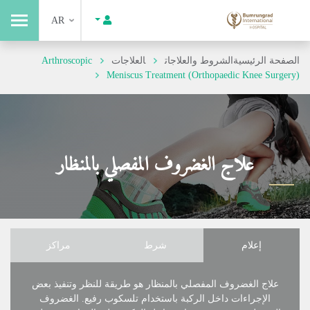
AR
الصفحة الرئيسية
الشروط والعلاجات
العلاجات
Arthroscopic
Meniscus Treatment (Orthopaedic Knee Surgery)
علاج الغضروف المفصلي بالمنظار
إعلام
شرط
مراكز
علاج الغضروف المفصلي بالمنظار هو طريقة للنظر وتنفيذ بعض
الإجراءات داخل الركبة باستخدام تلسكوب رفيع. الغضروف