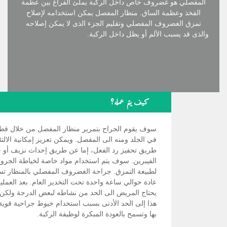
المفصلي هو غضروف خاص داخل الركبة يملئ الفراغ بين عظمة
الفخذ وعظمة الساق. منظار المفصل يمكن استخدامه لإصلاح
تمزق الغضروف المفصلي وتقليم الجزء الذى لا يمكن إصلاحه
والذى قد يسبب الألم أو يظل داخل الركبة.
كيف يتم عمله؟
سوف يقوم الجراح بتمرير منظار المفصل من خلال قط
في الجلد ومنه الى المفصل. ويمكن تعزيز إمكانية الالت
طريق تحفيز رد الفعل، إما عن طريق إحداث نزيف أو 
الفيبرين. سوف يتم استخدام مواد خاصة لخياطة الجروح 
لطبيعة التمزق. جراحة الغضروف المفصلي بالمنظار ت
عادة حوالي ساعة واحدة تحت التخدير العام. بعد العملية
يحتاج المريض الى الحد من نشاطه لبعض الدرجة ولكن
هذا إلى الحد الأدنى بسبب استخدام خيوط جراحية قوية
بها وتسمح بالعودة المبكرة لوظيفة الركبة.