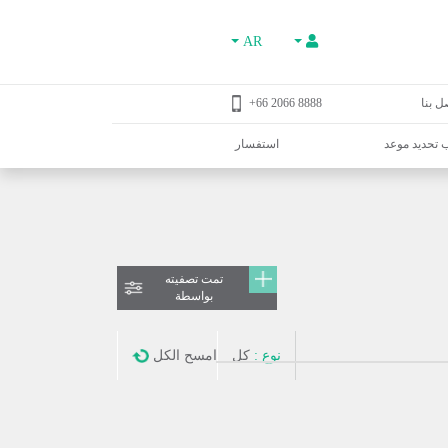
AR
ل بنا
8888 2066 66+
تحديد موعد
استفسار
تمت تصفيته
بواسطة
نوع :
كل
امسح الكل