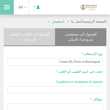
AR
الصفحة الرئيسية
أتصل بنا
استفسار
للوصول الى مستشفى
للوصول الى المكتب التمثيلي
بمرونجراد الدولي
في بلدي
نوع الإستعلام *
ابحث في اسم الطبيب أو اللقب *
Condition or treatment of interest
سؤالك *