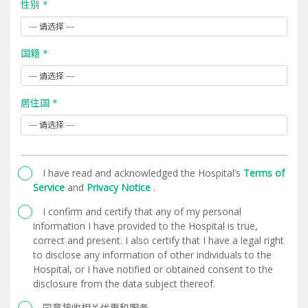
性别 *
国籍 *
居住国 *
I have read and acknowledged the Hospital’s
Terms of
Service
and
Privacy Notice
.
I confirm and certify that any of my personal
information I have provided to the Hospital is true,
correct and present. I also certify that I have a legal right
to disclose any information of other individuals to the
Hospital, or I have notified or obtained consent to the
disclosure from the data subject thereof.
同意接收相关优惠和服务