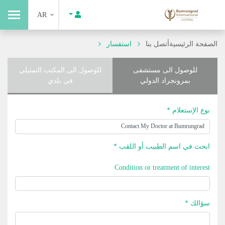
AR
الصفحة الرئيسية
أتصل بنا
استفسار
للوصول الى مستشفى
للوصول الى المكتب التمثيلي
بمرونجراد الدولي
في بلدي
نوع الإستعلام *
ابحث في اسم الطبيب أو اللقب *
Condition or treatment of interest
سؤالك *