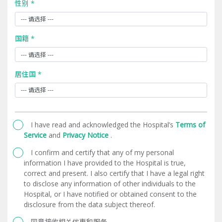
性别 *
国籍 *
居住国 *
I have read and acknowledged the Hospital’s
Terms of
Service
and
Privacy Notice
.
I confirm and certify that any of my personal
information I have provided to the Hospital is true,
correct and present. I also certify that I have a legal right
to disclose any information of other individuals to the
Hospital, or I have notified or obtained consent to the
disclosure from the data subject thereof.
同意接收相关优惠和服务