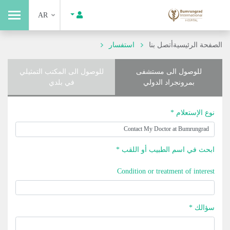
AR
الصفحة الرئيسية
أتصل بنا
استفسار
للوصول الى مستشفى
للوصول الى المكتب التمثيلي
بمرونجراد الدولي
في بلدي
نوع الإستعلام *
ابحث في اسم الطبيب أو اللقب *
Condition or treatment of interest
سؤالك *