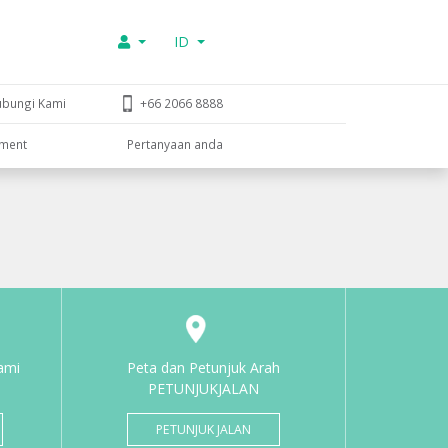
ID
ubungi Kami
+66 2066 8888
tment
Pertanyaan anda
ami
Peta dan Petunjuk Arah
PETUNJUKJALAN
PETUNJUK JALAN