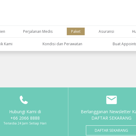
ien
Perjalanan Medis
Paket
Asuransi
H
nik Kami
Kondisi dan Perawatan
Buat Appoin
Hubungi Kami di
Berlangganan Newsletter K
+66 2066 8888
DAFTAR SEKARANG
Tersedia 24 Jam Setiap Hari
DAFTAR SEKARANG