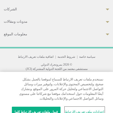
الشركات
مدونات ومقالات
معلومات الموقع
سياسة خاصة
|
شروط الخدمة
|
اتفاقية ملفات تعريف الارتباط
© 2026 بمرونجراد الدولي
مستشفى معتمد من اللجنة الدولية المشتركة (JCI)
33 Sukhumvit 3, Wattana, Bangkok 10110 Thailand.
نستخدم ملفات تعريف الارتباط للسماح لموقعنا بالعمل بشكل
All rights reserved.
صحيح، ولتخصيص المحتوى والإعلانات، ولتوفير ميزات وسائل
التواصل الاجتماعي ولتحليل حركة المرور على الموقع. ونشارك
أيضًا المعلومات حول استخدامك موقعنا مع شركائنا على مستوى
وسائل التواصل الاجتماعي والإعلانات والتحليلات.
إعدادات ملف تعريف الارتباط
قبول ملفات تعريف الارتباط كلها