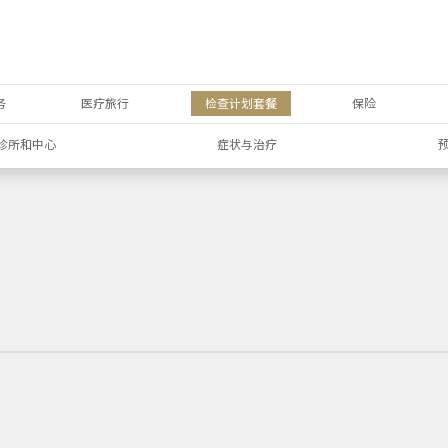
务
医疗旅行
检查计划套餐
保险
诊所和中心
症状与治疗