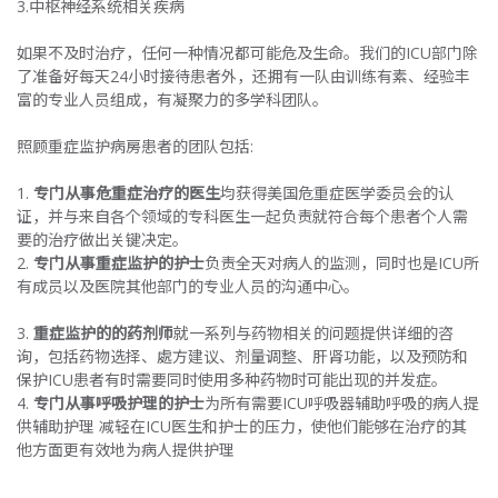
3.中枢神经系统相关疾病
如果不及时治疗，任何一种情况都可能危及生命。我们的ICU部门除
了准备好每天24小时接待患者外，还拥有一队由训练有素、经验丰
富的专业人员组成，有凝聚力的多学科团队。
照顾重症监护病房患者的团队包括:
1.
专门从事危重症治疗的医生
均获得美国危重症医学委员会的认
证，并与来自各个领域的专科医生一起负责就符合每个患者个人需
要的治疗做出关键决定。
2.
专门从事重症监护的护士
负责全天对病人的监测，同时也是ICU所
有成员以及医院其他部门的专业人员的沟通中心。
3.
重症监护的的药剂师
就一系列与药物相关的问题提供详细的咨
询，包括药物选择、處方建议、剂量调整、肝肾功能，以及预防和
保护ICU患者有时需要同时使用多种药物时可能出现的并发症。
4.
专门从事呼吸护理的护士
为所有需要ICU呼吸器辅助呼吸的病人提
供辅助护理 减轻在ICU医生和护士的压力，使他们能够在治疗的其
他方面更有效地为病人提供护理