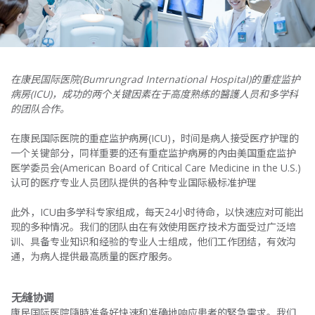
在
康民
国际医院
(Bumrungrad International Hospital)
的重症监护
病房
(ICU)
，成功的
两个
关键
因素
在于高度熟练的
醫護
人员和多学科
的团队合作
。
在康民国际医院的重症监护病房(ICU)，时间是病人接受医疗护理的
一个关键部分，同样重要的还有重症监护病房的內由美国重症监护
医学委员会(American Board of Critical Care Medicine in the U.S.)
认可的医疗专业人员团队提供的各种专业国际級标准护理
此外，ICU由多学科专家组成，每天24小时待命，以快速应对可能出
现的多种情况。我们的团队由在有效使用医疗技术方面受过广泛培
训、具备专业知识和经验的专业人士组成，他们工作团结，有效沟
通，为病人提供最高质量的医疗服务。
无缝协调
康民国际医院隨時准备好快速和准确地响应患者的緊急需求。我们