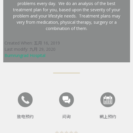
problems every day. We do an analysis of the best
treatment plan for you, based upon the severity of your
problem and your lifestyle needs. Treatment plans may
very from medication, physical therapy, surgery or a
combination of them.
Created When: 五月 16, 2019
Last modify: 九月 29, 2020
Bumrungrad Hospital
致电预约
问询
網上预约