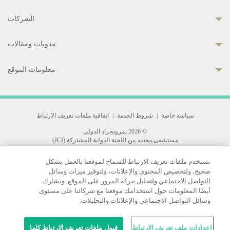
الشركات
مدونات ومقالات
معلومات الموقع
سياسة خاصة
|
شروط الخدمة
|
اتفاقية ملفات تعريف الارتباط
© 2026 بمرونجراد الدولي
مستشفى معتمد من اللجنة الدولية المشتركة (JCI)
33 Sukhumvit 3, Wattana, Bangkok 10110 Thailand.
نستخدم ملفات تعريف الارتباط للسماح لموقعنا بالعمل بشكل
All rights reserved.
صحيح، ولتخصيص المحتوى والإعلانات، ولتوفير ميزات وسائل
التواصل الاجتماعي ولتحليل حركة المرور على الموقع. ونشارك
أيضًا المعلومات حول استخدامك موقعنا مع شركائنا على مستوى
وسائل التواصل الاجتماعي والإعلانات والتحليلات.
إعدادات ملف تعريف الارتباط
قبول ملفات تعريف الارتباط كلها