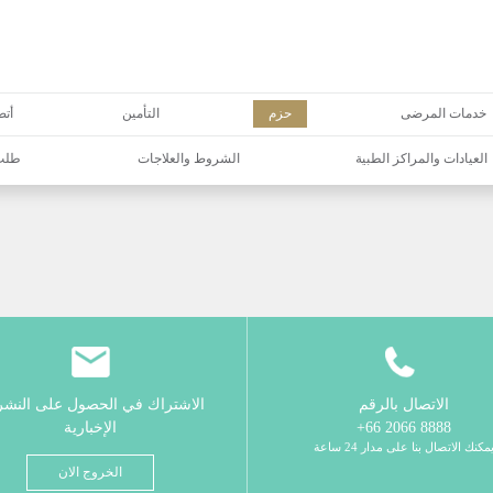
خدمات المرضى
حزم
التأمين
أتص
العيادات والمراكز الطبية
الشروط والعلاجات
طلب 
الاتصال بالرقم
الاشتراك في الحصول على النش
8888 2066 66+
الإخبارية
مكنك الاتصال بنا على مدار 24 ساعة
الخروج الان