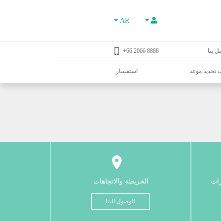
AR
ل بنا
8888 2066 66+
تحديد موعد
استفسار
رات
الخريطة والاتجاهات
للوصول الينا