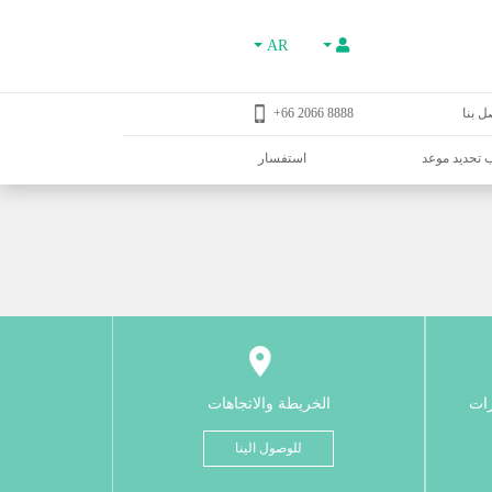
AR
ل بنا
8888 2066 66+
تحديد موعد
استفسار
رات
الخريطة والاتجاهات
للوصول الينا