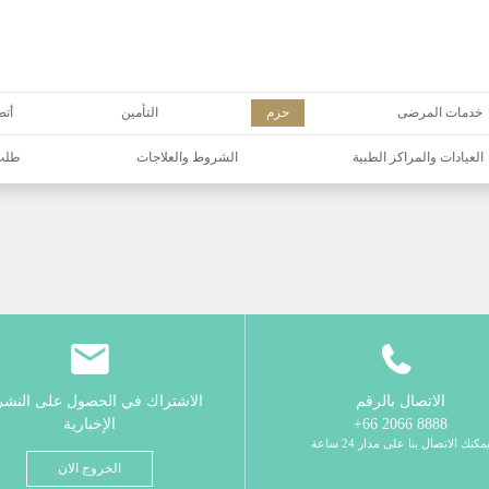
خدمات المرضى
حزم
التأمين
أتص
العيادات والمراكز الطبية
الشروط والعلاجات
طلب 
الاتصال بالرقم
الاشتراك في الحصول على النش
8888 2066 66+
الإخبارية
مكنك الاتصال بنا على مدار 24 ساعة
الخروج الان