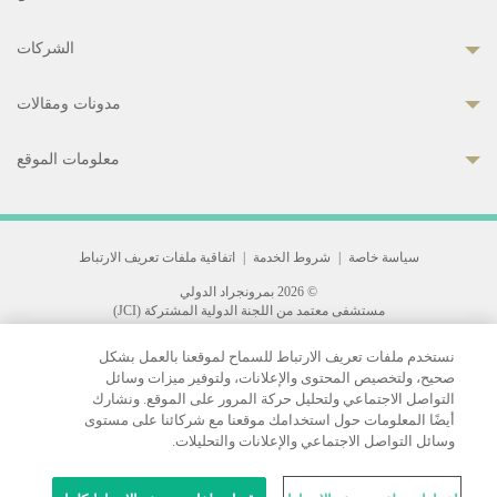
الشركات
مدونات ومقالات
معلومات الموقع
سياسة خاصة
|
شروط الخدمة
|
اتفاقية ملفات تعريف الارتباط
© 2026 بمرونجراد الدولي
مستشفى معتمد من اللجنة الدولية المشتركة (JCI)
33 Sukhumvit 3, Wattana, Bangkok 10110 Thailand.
نستخدم ملفات تعريف الارتباط للسماح لموقعنا بالعمل بشكل
All rights reserved.
صحيح، ولتخصيص المحتوى والإعلانات، ولتوفير ميزات وسائل
التواصل الاجتماعي ولتحليل حركة المرور على الموقع. ونشارك
أيضًا المعلومات حول استخدامك موقعنا مع شركائنا على مستوى
وسائل التواصل الاجتماعي والإعلانات والتحليلات.