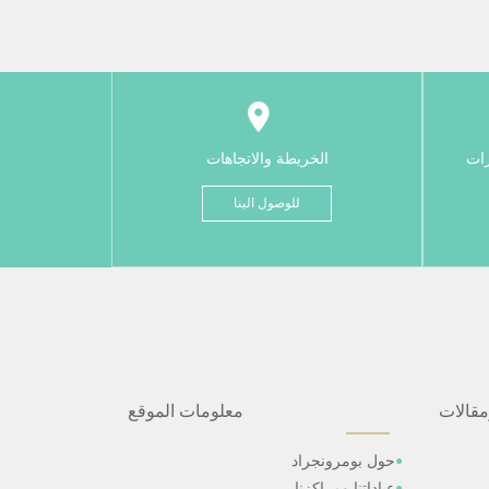
رات
الخريطة والاتجاهات
للوصول الينا
مقالات
معلومات الموقع
حول بومرونجراد
عياداتنا ومراكزنا