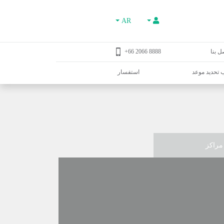
AR
ل بنا
8888 2066 66+
تحديد موعد
استفسار
مراكز