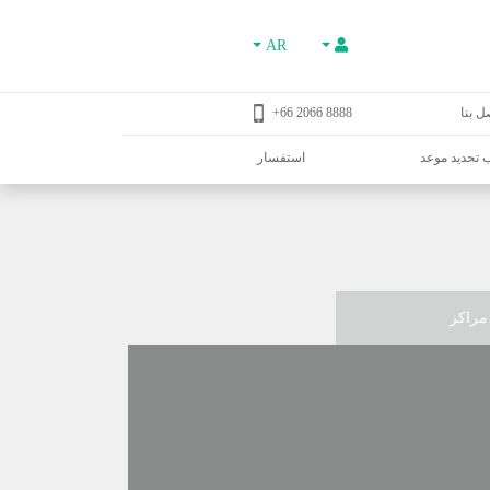
AR
ل بنا
8888 2066 66+
تحديد موعد
استفسار
مراكز