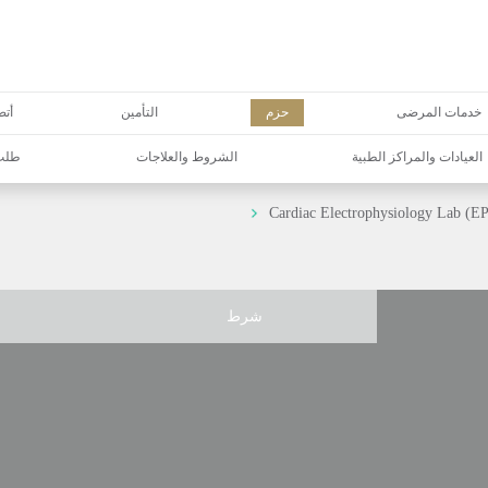
خدمات المرضى
حزم
التأمين
أتص
العيادات والمراكز الطبية
الشروط والعلاجات
طلب 
Cardiac Electrophysiology Lab (E
شرط