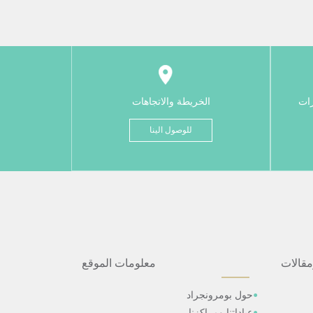
رات
الخريطة والاتجاهات
للوصول الينا
مقالات
معلومات الموقع
حول بومرونجراد
عياداتنا ومراكزنا