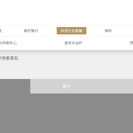
务
医疗旅行
检查计划套餐
保险
诊所和中心
症状与治疗
治疗色素紊乱
条件