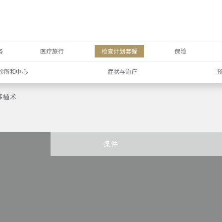
务
医疗旅行
检查计划套餐
保险
诊所和中心
症状与治疗
移植术
条件