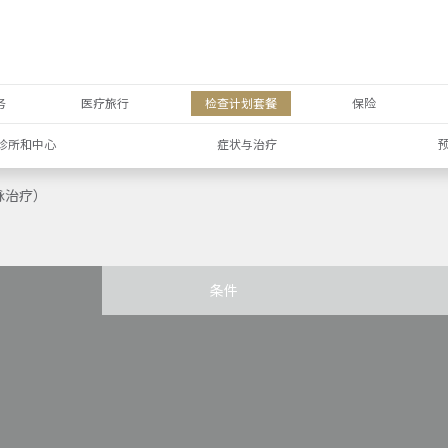
务
医疗旅行
检查计划套餐
保险
诊所和中心
症状与治疗
脉治疗）
条件