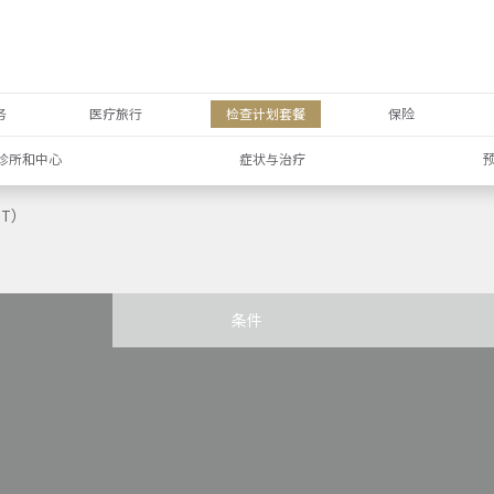
务
医疗旅行
检查计划套餐
保险
诊所和中心
症状与治疗
T）
条件