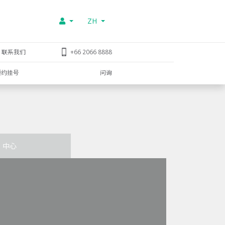
ZH
联系我们
+66 2066 8888
预约挂号
问询
中心