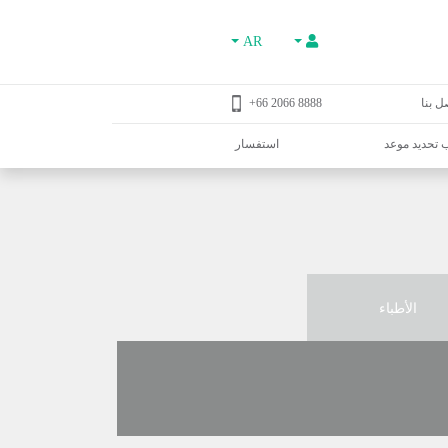
AR
ل بنا
8888 2066 66+
تحديد موعد
استفسار
الأطباء