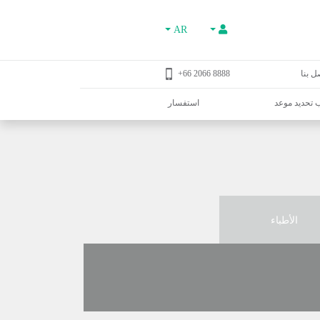
AR
ل بنا
8888 2066 66+
تحديد موعد
استفسار
الأطباء