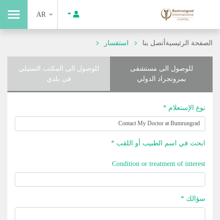
AR
الصفحة الرئيسية
أتصل بنا
استفسار
للوصول الى مستشفى
للوصول الى المكتب التمثيلي
بمرونجراد الدولي
في بلدي
نوع الإستعلام *
ابحث في اسم الطبيب أو اللقب *
Condition or treatment of interest
سؤالك *