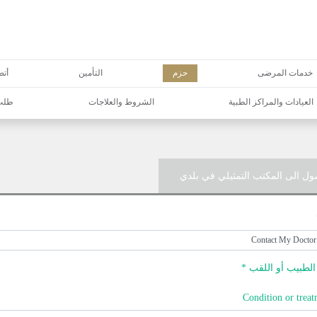
خدمات المرضى
حزم
التأمين
أتص
العيادات والمراكز الطبية
الشروط والعلاجات
طلب 
ول الى المكتب التمثيلي في بلدي
لطبيب أو اللقب *
Condition or treat