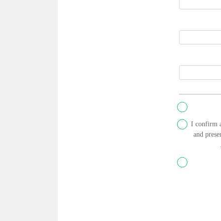
I confirm 
and presen