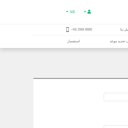
AR
ل بنا
8888 2066 66+
تحديد موعد
استفسار