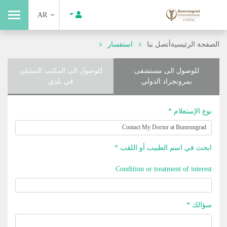
AR
الصفحة الرئيسية
أتصل بنا
استفسار
للوصول الى مستشفى
للوصول الى المكتب التمثيلي
بمرونجراد الدولي
في بلدي
نوع الإستعلام *
ابحث في اسم الطبيب أو اللقب *
Condition or treatment of interest
سؤالك *