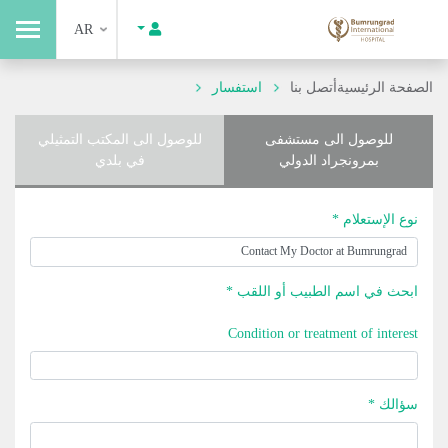
AR
الصفحة الرئيسية
أتصل بنا
استفسار
للوصول الى مستشفى
للوصول الى المكتب التمثيلي
بمرونجراد الدولي
في بلدي
نوع الإستعلام *
ابحث في اسم الطبيب أو اللقب *
Condition or treatment of interest
سؤالك *