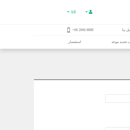
AR
ل بنا
8888 2066 66+
تحديد موعد
استفسار