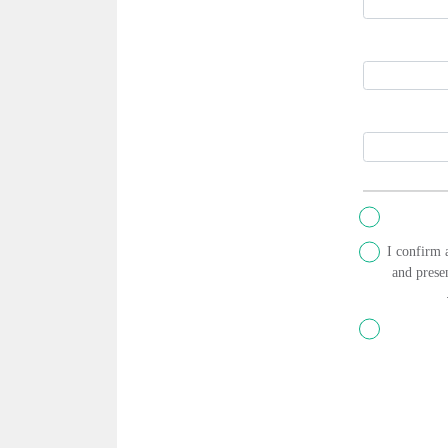
I confirm 
and presen