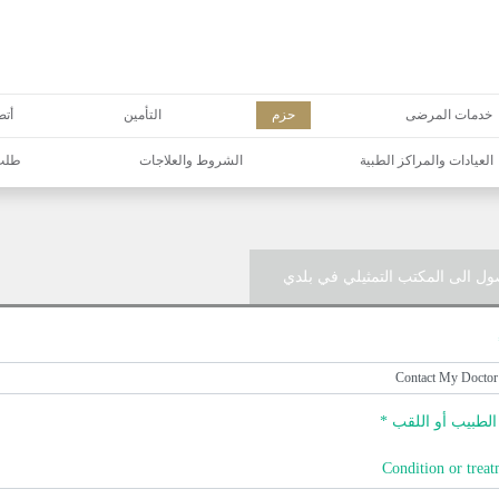
خدمات المرضى
حزم
التأمين
أتص
العيادات والمراكز الطبية
الشروط والعلاجات
طلب 
ول الى المكتب التمثيلي في بلدي
لطبيب أو اللقب *
Condition or treat