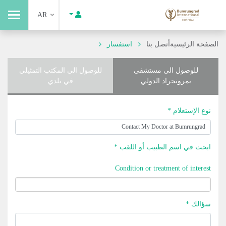
AR
الصفحة الرئيسية
أتصل بنا
استفسار
للوصول الى مستشفى
للوصول الى المكتب التمثيلي
بمرونجراد الدولي
في بلدي
نوع الإستعلام *
ابحث في اسم الطبيب أو اللقب *
Condition or treatment of interest
سؤالك *