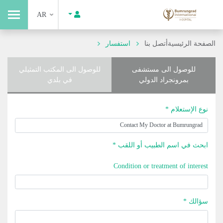
AR
الصفحة الرئيسية
أتصل بنا
استفسار
للوصول الى مستشفى
للوصول الى المكتب التمثيلي
بمرونجراد الدولي
في بلدي
نوع الإستعلام *
ابحث في اسم الطبيب أو اللقب *
Condition or treatment of interest
سؤالك *