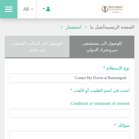
AR
الصفحة الرئيسية
أتصل بنا
استفسار
للوصول الى مستشفى
للوصول الى المكتب التمثيلي
بمرونجراد الدولي
في بلدي
نوع الإستعلام *
ابحث في اسم الطبيب أو اللقب *
Condition or treatment of interest
سؤالك *