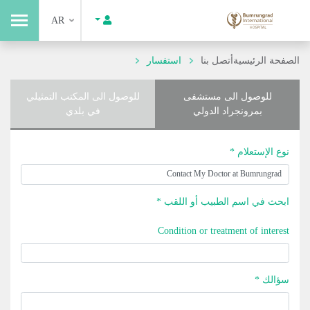
AR
الصفحة الرئيسية
أتصل بنا
استفسار
للوصول الى مستشفى
للوصول الى المكتب التمثيلي
بمرونجراد الدولي
في بلدي
نوع الإستعلام *
ابحث في اسم الطبيب أو اللقب *
Condition or treatment of interest
سؤالك *