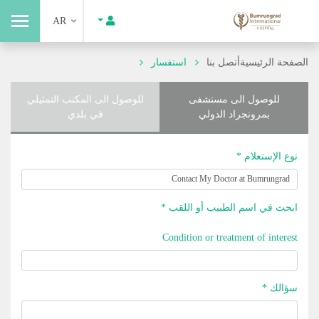
AR
الصفحة الرئيسية
أتصل بنا
استفسار
للوصول الى مستشفى
للوصول الى المكتب التمثيلي
بمرونجراد الدولي
في بلدي
نوع الإستعلام *
ابحث في اسم الطبيب أو اللقب *
Condition or treatment of interest
سؤالك *