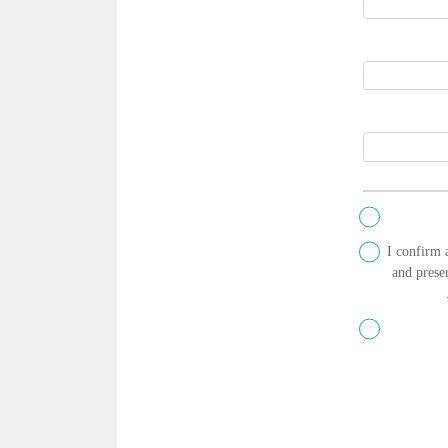
I confirm 
and presen