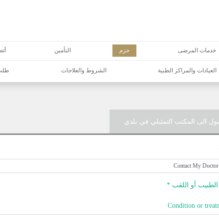
خدمات المرضى
حزم
التأمين
أتص
العيادات والمراكز الطبية
الشروط والعلاجات
طلب 
ول الى المكتب التمثيلي في بلدي
لطبيب أو اللقب *
Condition or treat