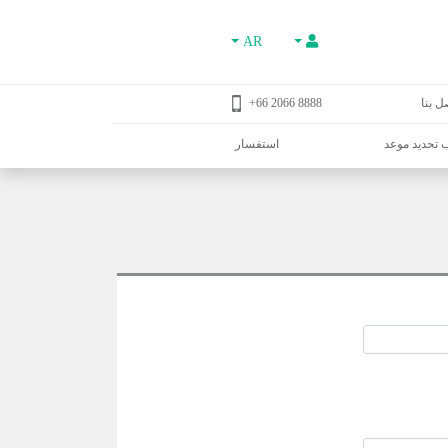
AR
ل بنا
8888 2066 66+
تحديد موعد
استفسار