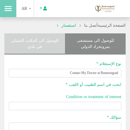
AR
الصفحة الرئيسية
أتصل بنا
استفسار
للوصول الى مستشفى
للوصول الى المكتب التمثيلي
بمرونجراد الدولي
في بلدي
نوع الإستعلام *
ابحث في اسم الطبيب أو اللقب *
Condition or treatment of interest
سؤالك *