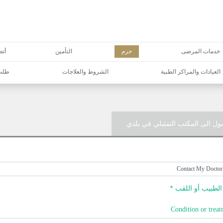
خدمات المرضى
حزم
التأمين
أتص
العيادات والمراكز الطبية
الشروط والعلاجات
طلب 
ول الى المكتب التمثيلي في بلدي
لطبيب أو اللقب *
Condition or treat