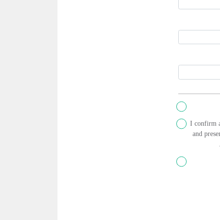
I confirm 
and presen