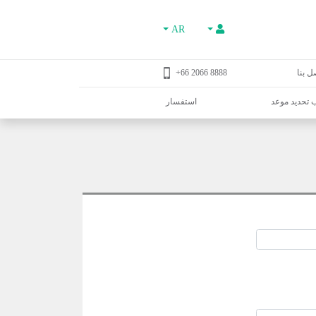
AR
ل بنا
8888 2066 66+
تحديد موعد
استفسار