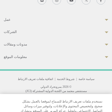
عمل
الشركات
مدونات ومقالات
معلومات الموقع
سياسة خاصة
|
شروط الخدمة
|
اتفاقية ملفات تعريف الارتباط
© 2026 بمرونجراد الدولي
مستشفى معتمد من اللجنة الدولية المشتركة (JCI)
33 Sukhumvit 3, Wattana, Bangkok 10110 Thailand.
نستخدم ملفات تعريف الارتباط للسماح لموقعنا بالعمل بشكل
All rights reserved.
صحيح، ولتخصيص المحتوى والإعلانات، ولتوفير ميزات وسائل
التواصل الاجتماعي ولتحليل حركة المرور على الموقع. ونشارك